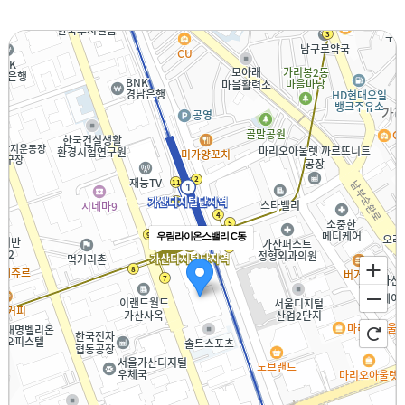
우림라이온스밸리 C동