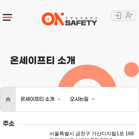
로
회
그
원
인
가
입
온세이프티 소개
.
온세이프티 소개
오시는길
주소
서울특별시 금천구 가산디지털1로 168