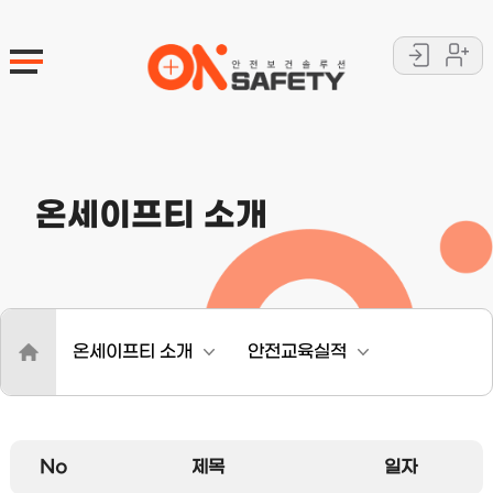
로
회
그
원
인
가
입
온세이프티 소개
.
온세이프티 소개
안전교육실적
No
제목
일자