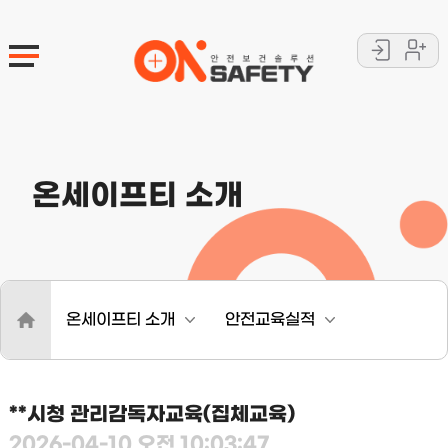
로
회
그
원
인
가
입
온세이프티 소개
.
온세이프티 소개
안전교육실적
**시청 관리감독자교육(집체교육)
2026-04-10 오전 10:03:47