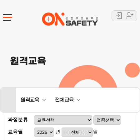
로
회
그
원
인
가
입
원격교육
.
원격교육
전체교육
과정분류
교육월
년
월